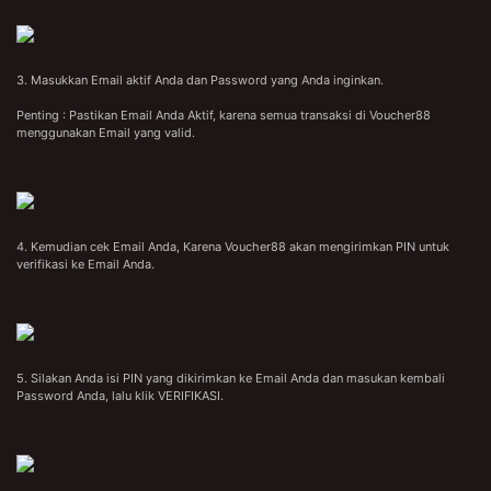
3. Masukkan Email aktif Anda dan Password yang Anda inginkan.
Penting : Pastikan Email Anda Aktif, karena semua transaksi di Voucher88
menggunakan Email yang valid.
4. Kemudian cek Email Anda, Karena Voucher88 akan mengirimkan PIN untuk
verifikasi ke Email Anda.
5. Silakan Anda isi PIN yang dikirimkan ke Email Anda dan masukan kembali
Password Anda, lalu klik VERIFIKASI.