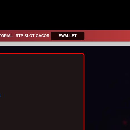
TORIAL
RTP SLOT GACOR
EWALLET
8